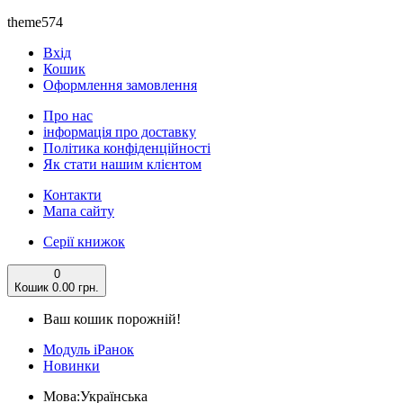
theme574
Вхід
Кошик
Оформлення замовлення
Про нас
інформація про доставку
Політика конфіденційності
Як стати нашим клієнтом
Контакти
Мапа сайту
Серії книжок
0
Кошик
0.00 грн.
Ваш кошик порожній!
Модуль iРанок
Новинки
Мова:
Українська