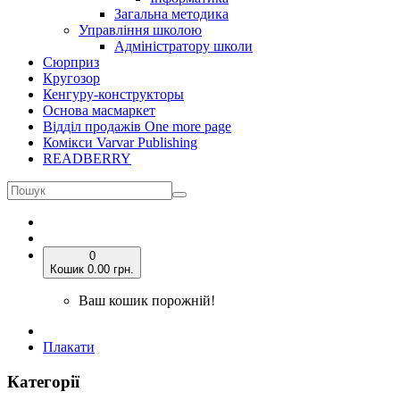
Загальна методика
Управління школою
Адміністратору школи
Сюрприз
Кругозор
Кенгуру-конструкторы
Основа масмаркет
Відділ продажів One more page
Комікси Varvar Publishing
READBERRY
0
Кошик
0.00 грн.
Ваш кошик порожній!
Плакати
Категорії