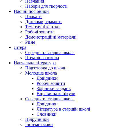
Навчання
Набори для творчості
Наочні посібники
Плакати
Дипломи, грамоти
Тематичні картки
Робочі зошити
Демонстраційні матеріали
Різне
Літера
Середня та старша школа
Початкова школа
Навчальна література
Підготовка до школи
Молодша школа
Довідники
Робочі зошити
Збірники завдань
Вправи на канікули
Середня та старша школа
Довідники
Література в старшій школі
Словники
Підручники
Іноземні мови