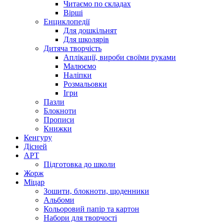
Читаємо по складах
Вірші
Енциклопедії
Для дошкільнят
Для школярів
Дитяча творчість
Аплікації, вироби своїми руками
Малюємо
Наліпки
Розмальовки
Ігри
Пазли
Блокноти
Прописи
Книжки
Кенгуру
Дісней
АРТ
Підготовка до школи
Жорж
Міцар
Зошити, блокноти, щоденники
Альбоми
Кольоровий папір та картон
Набори для творчості