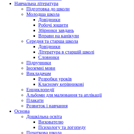
Навчальна література
Підготовка до школи
Молодша школа
Довідники
Робочі зошити
Збірники завдань
Вправи на канікули
Середня та старша школа
Довідники
Література в старшій школі
Словники
Підручники
Іноземні мови
Викладачам
Розробки уроків
Класному керівникові
Енциклопедії
Альбоми для малювання та аплікації
Плакати
Розвиток і навчання
Основа
Дошкільна освіта
Вихователю
Психологу та логопеду
Початкова школа