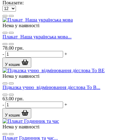
Показати:
Нема у наявності
Плакат_Наша українська мова...
78.00 грн.
-
+
У кошик
Нема у наявності
Підказка учню_відмінювання дієслова To B...
63.00 грн.
-
+
У кошик
Нема у наявності
Плакат Годинник та час...