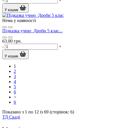
-
+
У кошик
Нема у наявності
Підказка учню_Дроби 5 клас...
63.00 грн.
-
+
У кошик
1
2
3
4
5
6
>
6
Показано з 1 по 12 із 69 (сторінок: 6)
ТД
Скаді