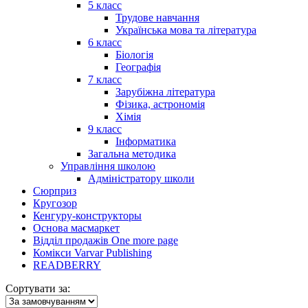
5 класс
Трудове навчання
Українська мова та література
6 класс
Біологія
Географія
7 класс
Зарубіжна література
Фізика, астрономія
Хімія
9 класс
Інформатика
Загальна методика
Управління школою
Адміністратору школи
Сюрприз
Кругозор
Кенгуру-конструкторы
Основа масмаркет
Відділ продажів One more page
Комікси Varvar Publishing
READBERRY
Сортувати за: