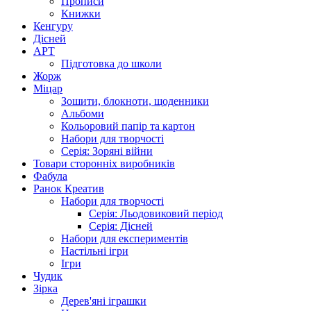
Прописи
Книжки
Кенгуру
Дісней
АРТ
Підготовка до школи
Жорж
Міцар
Зошити, блокноти, щоденники
Альбоми
Кольоровий папір та картон
Набори для творчості
Серія: Зоряні війни
Товари сторонніх виробників
Фабула
Ранок Креатив
Набори для творчості
Серія: Льодовиковий період
Серія: Дісней
Набори для експериментів
Настільні ігри
Ігри
Чудик
Зірка
Дерев'яні іграшки