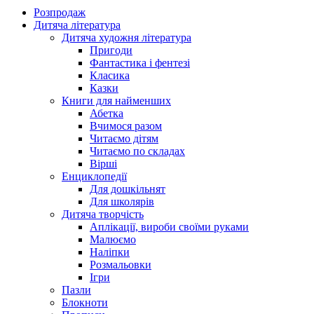
Розпродаж
Дитяча література
Дитяча художня література
Пригоди
Фантастика і фентезі
Класика
Казки
Книги для найменших
Абетка
Вчимося разом
Читаємо дітям
Читаємо по складах
Вірші
Енциклопедії
Для дошкільнят
Для школярів
Дитяча творчість
Аплікації, вироби своїми руками
Малюємо
Наліпки
Розмальовки
Ігри
Пазли
Блокноти