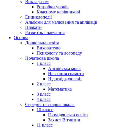
Викладачам
Розробки уроків
Класному керівникові
Енциклопедії
Альбоми для малювання та аплікації
Плакати
Розвиток і навчання
Основа
Дошкільна освіта
Вихователю
Психологу та логопеду
Початкова школа
1 класс
Англійська мова
Навчання грамоти
Я досліджую світ
2 класс
Математика
3 класс
4 класс
Середня та старша школа
10 класс
Громадянська освіта
Захист Вітчизни
11 класс