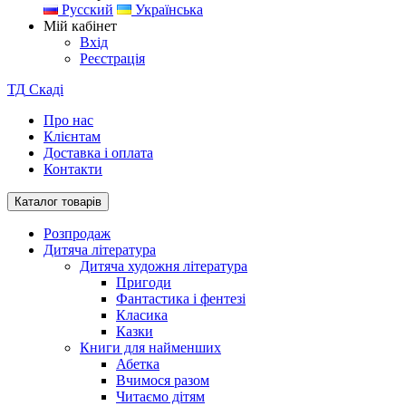
Русский
Українська
Мій кабінет
Вхід
Реєстрація
ТД
Скаді
Про нас
Клієнтам
Доставка і оплата
Контакти
Каталог товарів
Розпродаж
Дитяча література
Дитяча художня література
Пригоди
Фантастика і фентезі
Класика
Казки
Книги для найменших
Абетка
Вчимося разом
Читаємо дітям