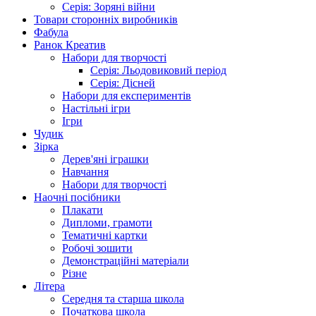
Серія: Зоряні війни
Товари сторонніх виробників
Фабула
Ранок Креатив
Набори для творчості
Серія: Льодовиковий період
Серія: Дісней
Набори для експериментів
Настільні ігри
Ігри
Чудик
Зірка
Дерев'яні іграшки
Навчання
Набори для творчості
Наочні посібники
Плакати
Дипломи, грамоти
Тематичні картки
Робочі зошити
Демонстраційні матеріали
Різне
Літера
Середня та старша школа
Початкова школа