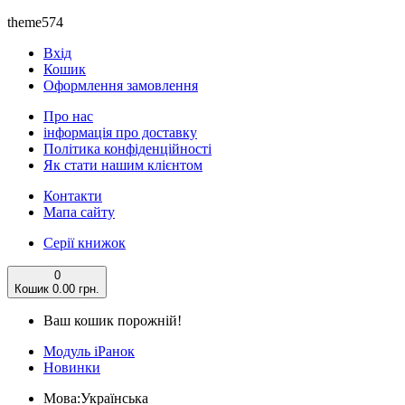
theme574
Вхід
Кошик
Оформлення замовлення
Про нас
інформація про доставку
Політика конфіденційності
Як стати нашим клієнтом
Контакти
Мапа сайту
Серії книжок
0
Кошик
0.00 грн.
Ваш кошик порожній!
Модуль iРанок
Новинки
Мова:
Українська