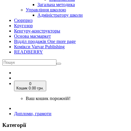
Загальна методика
Управління школою
Адміністратору школи
Сюрприз
Кругозор
Кенгуру-конструкторы
Основа масмаркет
Відділ продажів One more page
Комікси Varvar Publishing
READBERRY
0
Кошик
0.00 грн.
Ваш кошик порожній!
Дипломи, грамоти
Категорії