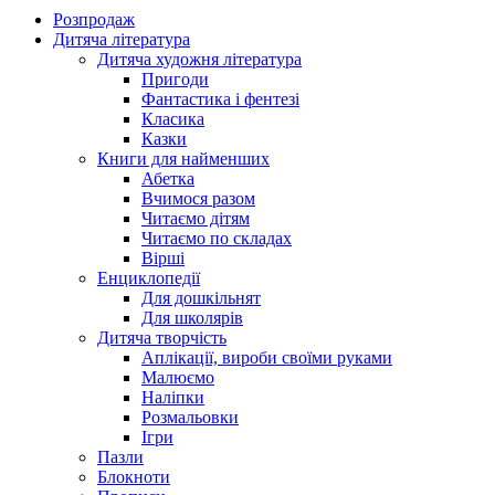
Розпродаж
Дитяча література
Дитяча художня література
Пригоди
Фантастика і фентезі
Класика
Казки
Книги для найменших
Абетка
Вчимося разом
Читаємо дітям
Читаємо по складах
Вірші
Енциклопедії
Для дошкільнят
Для школярів
Дитяча творчість
Аплікації, вироби своїми руками
Малюємо
Наліпки
Розмальовки
Ігри
Пазли
Блокноти