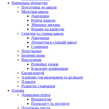
Навчальна література
Підготовка до школи
Молодша школа
Довідники
Робочі зошити
Збірники завдань
Вправи на канікули
Середня та старша школа
Довідники
Література в старшій школі
Словники
Підручники
Іноземні мови
Викладачам
Розробки уроків
Класному керівникові
Енциклопедії
Альбоми для малювання та аплікації
Плакати
Розвиток і навчання
Основа
Дошкільна освіта
Вихователю
Психологу та логопеду
Початкова школа