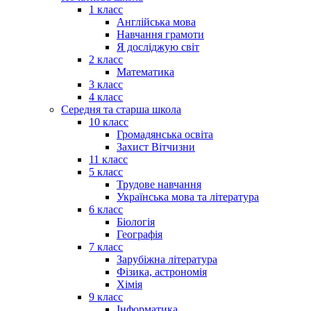
1 класс
Англійська мова
Навчання грамоти
Я досліджую світ
2 класс
Математика
3 класс
4 класс
Середня та старша школа
10 класс
Громадянська освіта
Захист Вітчизни
11 класс
5 класс
Трудове навчання
Українська мова та література
6 класс
Біологія
Географія
7 класс
Зарубіжна література
Фізика, астрономія
Хімія
9 класс
Інформатика