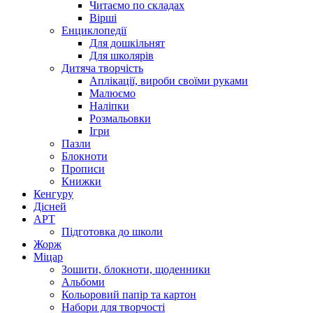
Читаємо по складах
Вірші
Енциклопедії
Для дошкільнят
Для школярів
Дитяча творчість
Аплікації, вироби своїми руками
Малюємо
Наліпки
Розмальовки
Ігри
Пазли
Блокноти
Прописи
Книжки
Кенгуру
Дісней
АРТ
Підготовка до школи
Жорж
Міцар
Зошити, блокноти, щоденники
Альбоми
Кольоровий папір та картон
Набори для творчості