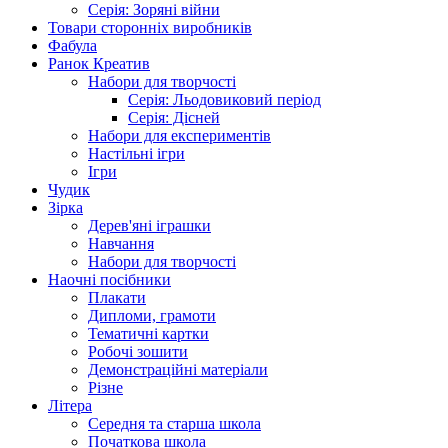
Серія: Зоряні війни
Товари сторонніх виробників
Фабула
Ранок Креатив
Набори для творчості
Серія: Льодовиковий період
Серія: Дісней
Набори для експериментів
Настільні ігри
Ігри
Чудик
Зірка
Дерев'яні іграшки
Навчання
Набори для творчості
Наочні посібники
Плакати
Дипломи, грамоти
Тематичні картки
Робочі зошити
Демонстраційні матеріали
Різне
Літера
Середня та старша школа
Початкова школа