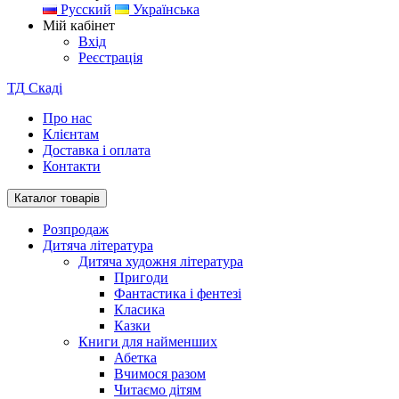
Русский
Українська
Мій кабінет
Вхід
Реєстрація
ТД
Скаді
Про нас
Клієнтам
Доставка і оплата
Контакти
Каталог товарів
Розпродаж
Дитяча література
Дитяча художня література
Пригоди
Фантастика і фентезі
Класика
Казки
Книги для найменших
Абетка
Вчимося разом
Читаємо дітям