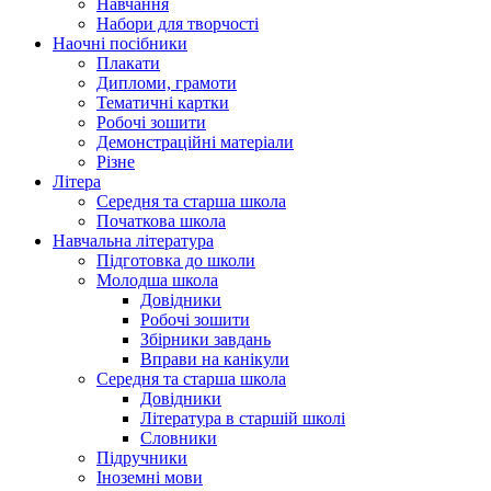
Навчання
Набори для творчості
Наочні посібники
Плакати
Дипломи, грамоти
Тематичні картки
Робочі зошити
Демонстраційні матеріали
Різне
Літера
Середня та старша школа
Початкова школа
Навчальна література
Підготовка до школи
Молодша школа
Довідники
Робочі зошити
Збірники завдань
Вправи на канікули
Середня та старша школа
Довідники
Література в старшій школі
Словники
Підручники
Іноземні мови