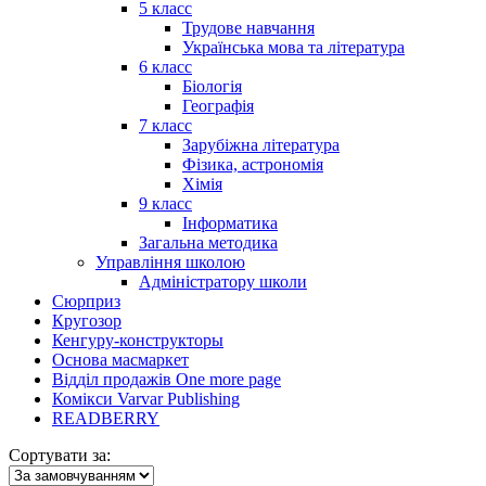
5 класс
Трудове навчання
Українська мова та література
6 класс
Біологія
Географія
7 класс
Зарубіжна література
Фізика, астрономія
Хімія
9 класс
Інформатика
Загальна методика
Управління школою
Адміністратору школи
Сюрприз
Кругозор
Кенгуру-конструкторы
Основа масмаркет
Відділ продажів One more page
Комікси Varvar Publishing
READBERRY
Сортувати за: