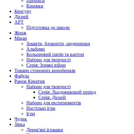
Прописи
Книжки
Кенгуру
Дісней
АРТ
Підготовка до школи
Жорж
Міцар
Зошити, блокноти, щоденники
Альбоми
Кольоровий папір та картон
Набори для творчості
Серія: Зоряні війни
Товари сторонніх виробників
Фабула
Ранок Креатив
Набори для творчості
Серія: Льодовиковий період
Серія: Дісней
Набори для експериментів
Настільні ігри
Ігри
Чудик
Зірка
Дерев'яні іграшки