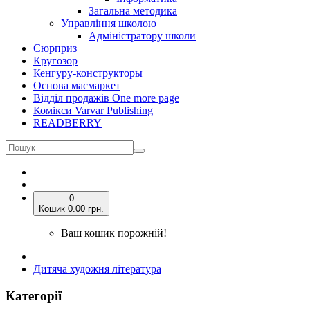
Загальна методика
Управління школою
Адміністратору школи
Сюрприз
Кругозор
Кенгуру-конструкторы
Основа масмаркет
Відділ продажів One more page
Комікси Varvar Publishing
READBERRY
0
Кошик
0.00 грн.
Ваш кошик порожній!
Дитяча художня література
Категорії