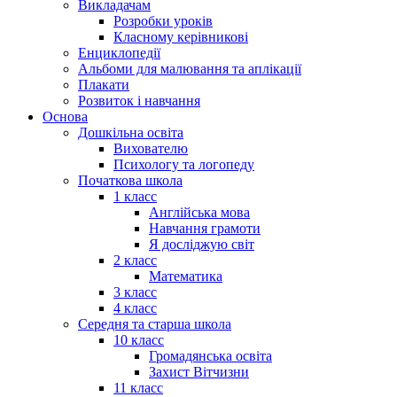
Викладачам
Розробки уроків
Класному керівникові
Енциклопедії
Альбоми для малювання та аплікації
Плакати
Розвиток і навчання
Основа
Дошкільна освіта
Вихователю
Психологу та логопеду
Початкова школа
1 класс
Англійська мова
Навчання грамоти
Я досліджую світ
2 класс
Математика
3 класс
4 класс
Середня та старша школа
10 класс
Громадянська освіта
Захист Вітчизни
11 класс