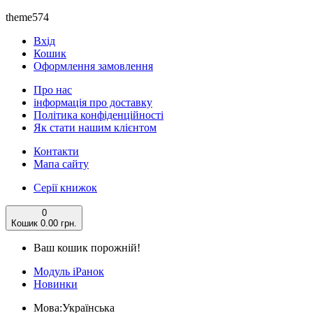
theme574
Вхід
Кошик
Оформлення замовлення
Про нас
інформація про доставку
Політика конфіденційності
Як стати нашим клієнтом
Контакти
Мапа сайту
Серії книжок
0
Кошик
0.00 грн.
Ваш кошик порожній!
Модуль iРанок
Новинки
Мова:
Українська