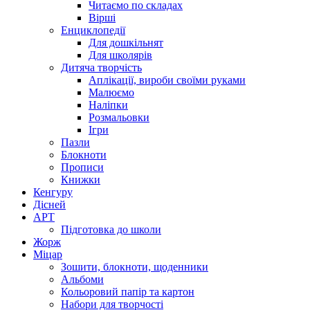
Читаємо по складах
Вірші
Енциклопедії
Для дошкільнят
Для школярів
Дитяча творчість
Аплікації, вироби своїми руками
Малюємо
Наліпки
Розмальовки
Ігри
Пазли
Блокноти
Прописи
Книжки
Кенгуру
Дісней
АРТ
Підготовка до школи
Жорж
Міцар
Зошити, блокноти, щоденники
Альбоми
Кольоровий папір та картон
Набори для творчості