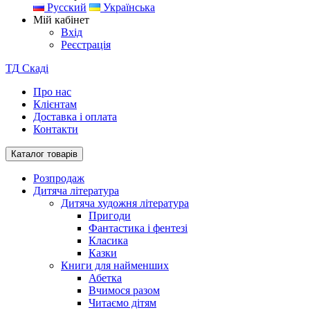
Русский
Українська
Мій кабінет
Вхід
Реєстрація
ТД
Скаді
Про нас
Клієнтам
Доставка і оплата
Контакти
Каталог товарів
Розпродаж
Дитяча література
Дитяча художня література
Пригоди
Фантастика і фентезі
Класика
Казки
Книги для найменших
Абетка
Вчимося разом
Читаємо дітям