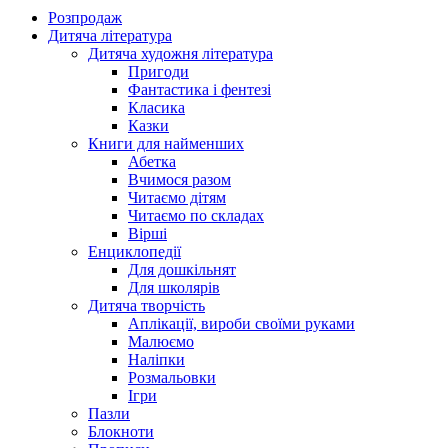
Розпродаж
Дитяча література
Дитяча художня література
Пригоди
Фантастика і фентезі
Класика
Казки
Книги для найменших
Абетка
Вчимося разом
Читаємо дітям
Читаємо по складах
Вірші
Енциклопедії
Для дошкільнят
Для школярів
Дитяча творчість
Аплікації, вироби своїми руками
Малюємо
Наліпки
Розмальовки
Ігри
Пазли
Блокноти