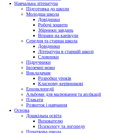
Навчальна література
Підготовка до школи
Молодша школа
Довідники
Робочі зошити
Збірники завдань
Вправи на канікули
Середня та старша школа
Довідники
Література в старшій школі
Словники
Підручники
Іноземні мови
Викладачам
Розробки уроків
Класному керівникові
Енциклопедії
Альбоми для малювання та аплікації
Плакати
Розвиток і навчання
Основа
Дошкільна освіта
Вихователю
Психологу та логопеду
Початкова школа