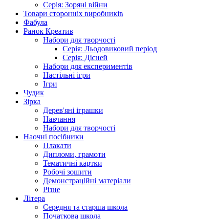
Серія: Зоряні війни
Товари сторонніх виробників
Фабула
Ранок Креатив
Набори для творчості
Серія: Льодовиковий період
Серія: Дісней
Набори для експериментів
Настільні ігри
Ігри
Чудик
Зірка
Дерев'яні іграшки
Навчання
Набори для творчості
Наочні посібники
Плакати
Дипломи, грамоти
Тематичні картки
Робочі зошити
Демонстраційні матеріали
Різне
Літера
Середня та старша школа
Початкова школа