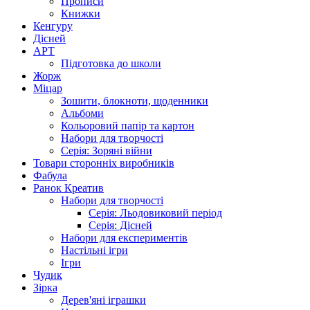
Прописи
Книжки
Кенгуру
Дісней
АРТ
Підготовка до школи
Жорж
Міцар
Зошити, блокноти, щоденники
Альбоми
Кольоровий папір та картон
Набори для творчості
Серія: Зоряні війни
Товари сторонніх виробників
Фабула
Ранок Креатив
Набори для творчості
Серія: Льодовиковий період
Серія: Дісней
Набори для експериментів
Настільні ігри
Ігри
Чудик
Зірка
Дерев'яні іграшки