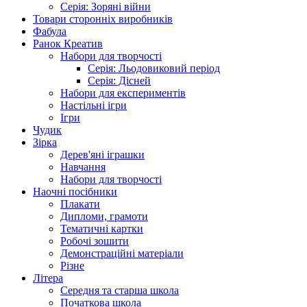
Серія: Зоряні війни
Товари сторонніх виробників
Фабула
Ранок Креатив
Набори для творчості
Серія: Льодовиковий період
Серія: Дісней
Набори для експериментів
Настільні ігри
Ігри
Чудик
Зірка
Дерев'яні іграшки
Навчання
Набори для творчості
Наочні посібники
Плакати
Дипломи, грамоти
Тематичні картки
Робочі зошити
Демонстраційні матеріали
Різне
Літера
Середня та старша школа
Початкова школа