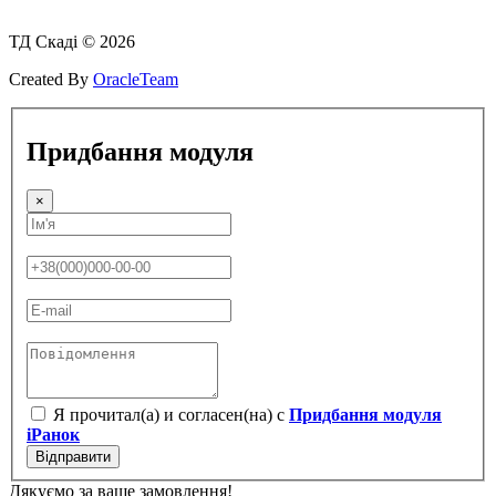
ТД Скаді © 2026
Created By
OracleTeam
Придбання модуля
×
Я прочитал(а) и согласен(на) с
Придбання модуля
iРанок
Відправити
Дякуємо за ваше замовлення!