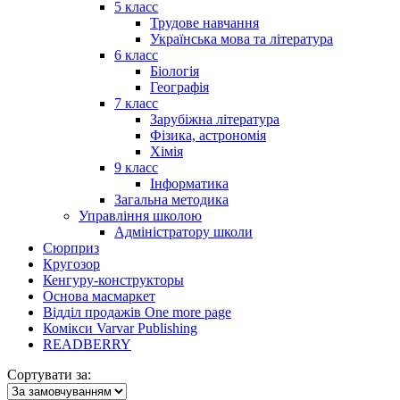
5 класс
Трудове навчання
Українська мова та література
6 класс
Біологія
Географія
7 класс
Зарубіжна література
Фізика, астрономія
Хімія
9 класс
Інформатика
Загальна методика
Управління школою
Адміністратору школи
Сюрприз
Кругозор
Кенгуру-конструкторы
Основа масмаркет
Відділ продажів One more page
Комікси Varvar Publishing
READBERRY
Сортувати за: