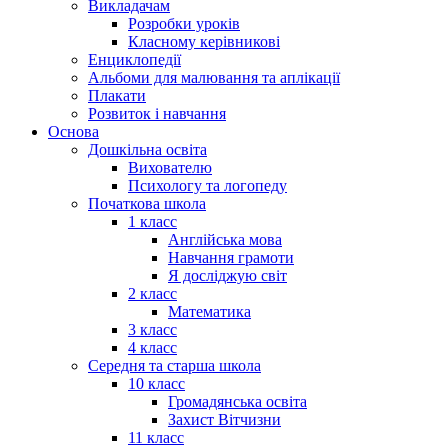
Викладачам
Розробки уроків
Класному керівникові
Енциклопедії
Альбоми для малювання та аплікації
Плакати
Розвиток і навчання
Основа
Дошкільна освіта
Вихователю
Психологу та логопеду
Початкова школа
1 класс
Англійська мова
Навчання грамоти
Я досліджую світ
2 класс
Математика
3 класс
4 класс
Середня та старша школа
10 класс
Громадянська освіта
Захист Вітчизни
11 класс