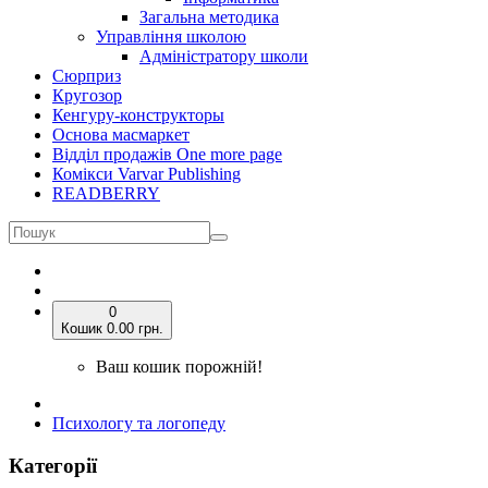
Загальна методика
Управління школою
Адміністратору школи
Сюрприз
Кругозор
Кенгуру-конструкторы
Основа масмаркет
Відділ продажів One more page
Комікси Varvar Publishing
READBERRY
0
Кошик
0.00 грн.
Ваш кошик порожній!
Психологу та логопеду
Категорії