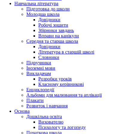
Навчальна література
Підготовка до школи
Молодша школа
Довідники
Робочі зошити
Збірники завдань
Вправи на канікули
Середня та старша школа
Довідники
Література в старшій школі
Словники
Підручники
Іноземні мови
Викладачам
Розробки уроків
Класному керівникові
Енциклопедії
Альбоми для малювання та аплікації
Плакати
Розвиток і навчання
Основа
Дошкільна освіта
Вихователю
Психологу та логопеду
Початкова школа