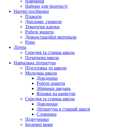
Навчання
Набори для творчості
Наочні посібники
Плакати
Дипломи, грамоти
Тематичні картки
Робочі зошити
Демонстраційні матеріали
Різне
Літера
Середня та старша школа
Початкова школа
Навчальна література
Підготовка до школи
Молодша школа
Довідники
Робочі зошити
Збірники завдань
Вправи на канікули
Середня та старша школа
Довідники
Література в старшій школі
Словники
Підручники
Іноземні мови