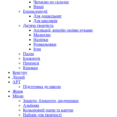
Читаємо по складах
Вірші
Енциклопедії
Для дошкільнят
Для школярів
Дитяча творчість
Аплікації, вироби своїми руками
Малюємо
Наліпки
Розмальовки
Ігри
Пазли
Блокноти
Прописи
Книжки
Кенгуру
Дісней
АРТ
Підготовка до школи
Жорж
Міцар
Зошити, блокноти, щоденники
Альбоми
Кольоровий папір та картон
Набори для творчості