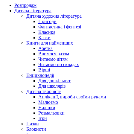
Розпродаж
Дитяча література
Дитяча художня література
Пригоди
Фантастика і фентезі
Класика
Казки
Книги для найменших
Абетка
Вчимося разом
Читаємо дітям
Читаємо по складах
Вірші
Енциклопедії
Для дошкільнят
Для школярів
Дитяча творчість
Аплікації, вироби своїми руками
Малюємо
Наліпки
Розмальовки
Ігри
Пазли
Блокноти