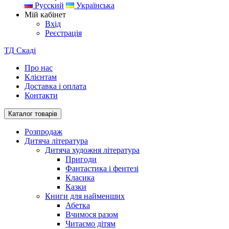
Русский
Українська
Мій кабінет
Вхід
Реєстрація
ТД
Скаді
Про нас
Клієнтам
Доставка і оплата
Контакти
Каталог товарів
Розпродаж
Дитяча література
Дитяча художня література
Пригоди
Фантастика і фентезі
Класика
Казки
Книги для найменших
Абетка
Вчимося разом
Читаємо дітям